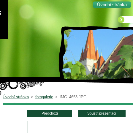
Úvodní stránka
ka
Úvodní stránka
>
fotogalerie
>
IMG_4653.JPG
Předchozí
Spustit prezentaci