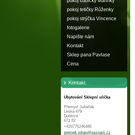
pokoj babičky Márinky
pokoj tetičky Růženky
pokoj strýčka Vincence
fotogalerie
Napište nám
Kontakt
Sklep pana Pavlase
Cena
Kontakt
Ubytování Sklepní ulička
Přemysl Juhaňák
Leska 479
Dobšice
671 82
+420775246485
premek.j
ohan@sez
nam.cz