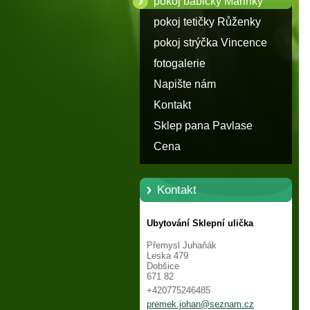
pokoj babičky Márinky
pokoj tetičky Růženky
pokoj strýčka Vincence
fotogalerie
Napište nám
Kontakt
Sklep pana Pavlase
Cena
Kontakt
Ubytování Sklepní ulička
Přemysl Juhaňák
Leska 479
Dobšice
671 82
+420775246485
premek.j
ohan@sez
nam.cz