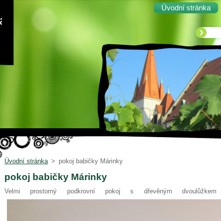
Úvodní stránka
ka
Úvodní stránka
>
pokoj babičky Márinky
pokoj babičky Márinky
Velmi prostorný podkrovní pokoj s dřevěným dvoulůžke