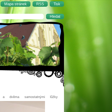
Mapa stránek
RSS
Tisk
m a dvěma samostatnými lůžky